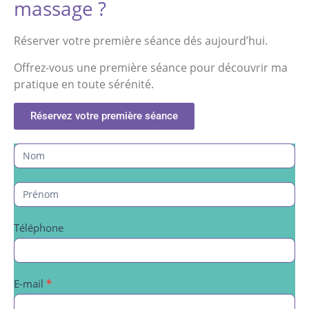
massage ?
Réserver votre première séance dés aujourd’hui.
Offrez-vous une première séance pour découvrir ma
pratique en toute sérénité.
Réservez votre première séance
Contact
S
i
v
o
u
s
Téléphone
ê
t
e
s
E-mail
*
u
n